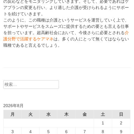
の反応などをモニタリングしていきます。そして、必要であればケ
アプランの変更も行い、より適した介護が受けられるようにサポー
トを続けていきます。
このように、この職種は介護というサービスを運営していく上で、
サポートやサービスをスムーズに提供するための要とも言える仕事
を担っています。超高齢社会において、今後さらに必要とされる
介
護分野で活躍するケアマネ
は、多くの人にとって無くてはならない
職種であると言えるでしょう。
検
索:
2026年8月
月
火
水
木
金
土
日
1
2
3
4
5
6
7
8
9