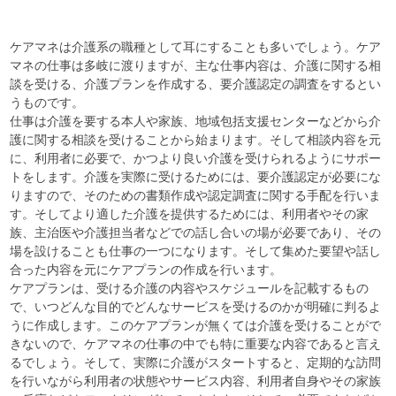
ケアマネは介護系の職種として耳にすることも多いでしょう。ケア
マネの仕事は多岐に渡りますが、主な仕事内容は、介護に関する相
談を受ける、介護プランを作成する、要介護認定の調査をするとい
うものです。
仕事は介護を要する本人や家族、地域包括支援センターなどから介
護に関する相談を受けることから始まります。そして相談内容を元
に、利用者に必要で、かつより良い介護を受けられるようにサポー
トをします。介護を実際に受けるためには、要介護認定が必要にな
りますので、そのための書類作成や認定調査に関する手配を行いま
す。そしてより適した介護を提供するためには、利用者やその家
族、主治医や介護担当者などでの話し合いの場が必要であり、その
場を設けることも仕事の一つになります。そして集めた要望や話し
合った内容を元にケアプランの作成を行います。
ケアプランは、受ける介護の内容やスケジュールを記載するもの
で、いつどんな目的でどんなサービスを受けるのかが明確に判るよ
うに作成します。このケアプランが無くては介護を受けることがで
きないので、ケアマネの仕事の中でも特に重要な内容であると言え
るでしょう。そして、実際に介護がスタートすると、定期的な訪問
を行いながら利用者の状態やサービス内容、利用者自身やその家族