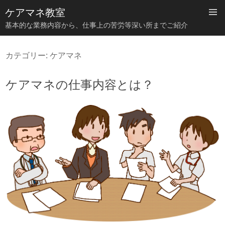
ケアマネ教室
基本的な業務内容から、仕事上の苦労等深い所までご紹介
コ
ン
カテゴリー:
ケアマネ
テ
ン
ツ
ケアマネの仕事内容とは？
へ
ス
キ
ッ
プ